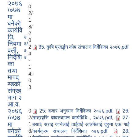
२०७६
0
/०७७
2/
मा
1
बनेको
8/
कार्यवि
2
धि,
७
0
नियमा
६/
2
35. कृषि प्रवर्द्धन कोष संचालन निर्देशिका २०७६.pdf
वली,
७
4
निर्देशि
७
-
का
1
तथा
4:
मापद
0
ण्डको
3
संग्रह
भाग २
आ.व.
२०७६
0
25. बजार अनुगमन निर्देशिका २०७६.pdf
,
26.
/०७७
2/
छात्रवृत्ति ब्यवस्थापन कार्यबिधि , २०७६.pdf
,
27.
मा
1
बसाइ सराइ जानेलाई वाईवाई आउनेलाई दुहुना एक गाई
बनेको
8/
कार्यक्रम संचालन निर्देशिका ०७६.pdf
,
28.