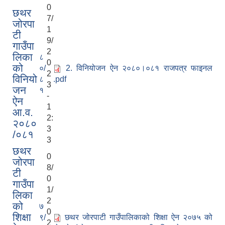
0
छथर
7/
जोरपा
1
टी
9/
गाउँपा
2
लिका
८
0
को
०/
2. विनियोजन ऐन २०८०।०८१ राजपत्र फाइनल
2
विनियो
८
.pdf
3
जन
१
-
ऐन
1
आ.व.
2:
२०८०
3
/०८१
3
छथर
0
जोरपा
8/
टी
0
गाउँपा
1/
लिका
2
को
७
0
शिक्षा
९/
छथर जोरपाटी गाउँपालिकाको शिक्षा ऐन २०७५ को
2