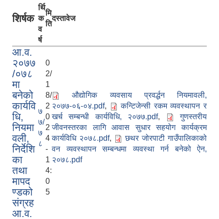
र्थि
मि
शिर्षक
क
दस्तावेज
ति
व
र्ष
आ.व.
२०७७
0
/०७८
2/
मा
1
बनेको
8/
औद्योगिक व्यवसाय प्रवर्द्धन नियमावली,
कार्यवि
2
२०७७-०६-०४.pdf
,
कन्टिजेन्सी रकम व्यवस्थापन र
७
धि,
0
खर्च सम्बन्धी कार्यविधि, २०७७.pdf
,
गुणस्तरीय
७/
नियमा
2
जीवनस्तरका लागि आवास सुधार सहयोग कार्यक्रम
७
वली,
4
कार्यविधि २०७८.pdf
,
छथर जोरपाटी गाउँपालिकाको
८
निर्देशि
-
वन व्यवस्थापन सम्बन्धमा व्यवस्था गर्न बनेको ऐन,
का
1
२०७८.pdf
तथा
4:
मापद
0
ण्डको
5
संग्रह
आ.व.