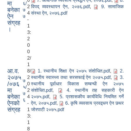
0
7. औधोगीक व्यवसाय प्रबर्द्धन ‌ऐन, २०७६.pdf
,
8.
मा
६/
2
विपद् व्यवस्थापन ऐन, २०७६.pdf
,
9. सामाजिक
बनेका
७
4
संस्था ऐन, २०७६.pdf
ऐन
७
-
संग्रह
1
।
3:
2
0
0
2/
1
आ.व.
8/
1. स्थानीय शिक्षा ऐन २०७५ संशोधित.pdf
,
2.
२०७५
2
स्थानीय स्वास्थ्य तथा सरसफाई ऐन २०७५.pdf
,
3.
७
/०७६
0
स्थानीय पूर्वाधार विकास सम्बन्धी ऐन २०७५
५/
मा
2
संशोधित.pdf
,
4. स्थानीय तह सहकारी ऐन
७
बनेका
4
२०७५.pdf
,
5. प्रशासकीय कार्यविधि नियमित गर्ने
६
ऐनको
-
ऐन, २०७५.pdf
,
6. कृषि व्यवसाय प्रवद्र्धन ऐन छथर
स‌ंग्रह
1
जोरपाटी २०७५.pdf
3:
1
8