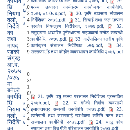
कार्यवि
2
मेलमिलाप कार्यसञ्चालन कार्यविधि २०७६.pdf
,
29.
७
धि,
0
मत्स्य उत्पादन कार्यक्रम कार्यान्वयन कार्यविधि,
६/
नियमा
2
२०७६-०८-0०४.pdf
,
30. कृषि व्यवसाय संचालन
७
वली,
4
निर्देशिका २०७६.pdf
,
31. सिंचाई तथा जल उत्पन्न
७
निर्देशि
-
प्रकोप नियन्त्रण निर्देशिका, २०७६.pdf
,
32.
का
1
समुदायमा आधारित पुर्नस्थापना सहजकर्ता छनौट सम्बन्धी
तथा
3:
कार्यविधि, २०७६.pdf
,
33. गाउँपालिका स्तरीय कृषि
मापद
5
कार्यक्रम संचालन निर्देशिका ०७६.pdf
,
34.
ण्डको
9
सरसफार्इ तथा फोहोर व्यवस्थापन कार्यविधि २०७६.pdf
संग्रह
आ.व.
२०७५
0
/०७६
2/
मा
1
बनेको
8/
कार्यवि
21. कृषि पशु मत्स्य प्रसासर निर्देशिका प्रस्तवित
2
धि,
७
२०७५.pdf
,
22. घ वर्गको निर्माण व्यवसायी
0
नियमा
५/
इजाजतपत्र सम्बन्धी कार्यविधि २०७६.pdf
,
23.
2
वली,
७
खानेपानी तथा सरसफाई उपभोक्ता समिति गठन तथा
4
निर्देशि
६
सञ्चालन कार्यविधी २०७६.pdf
,
24. चालू कोष
-
का
स्थापना तथा विउ पुँजी परिचालन कार्यविधि २०७६.pdf