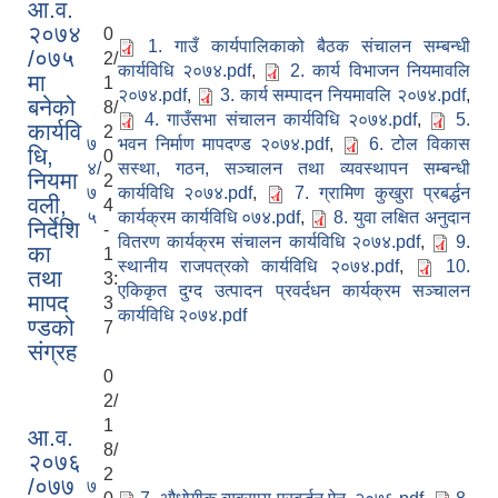
आ.व.
२०७४
0
1. गाउँ कार्यपालिकाको बैठक संचालन सम्बन्धी
/०७५
2/
कार्यविधि २०७४.pdf
,
2. कार्य विभाजन नियमावलि
मा
1
२०७४.pdf
,
3. कार्य सम्पादन नियमावलि २०७४.pdf
,
बनेको
8/
4. गाउँसभा संचालन कार्यविधि २०७४.pdf
,
5.
कार्यवि
2
७
भवन निर्माण मापदण्ड २०७४.pdf
,
6. टोल विकास
धि,
0
४/
स‌स्था, गठन, सञ्चालन तथा व्यवस्थापन सम्बन्धी
नियमा
2
७
कार्यविधि २०७४.pdf
,
7. ग्रामिण कुखुरा प्रबर्द्धन
वली,
4
५
कार्यक्रम कार्यविधि ०७४.pdf
,
8. युवा लक्षित अनुदान
निर्देशि
-
वितरण कार्यक्रम संचालन कार्यविधि २०७४.pdf
,
9.
का
1
स्थानीय राजपत्रको कार्यविधि २०७४.pdf
,
10.
तथा
3:
एकिकृत दुग्द उत्पादन प्रवर्दधन कार्यक्रम सञ्चालन
मापद
3
कार्यविधि २०७४.pdf
ण्डको
7
संग्रह
0
2/
1
आ.व.
8/
२०७६
2
/०७७
७