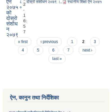
ऐन
८
दोस्रो संशोधन २०७९ ।
,
स्थानीय शिक्षा ऐन २०७५
2
२०७५
०
-
को
1
दोस्रो
6:
संशोध
5
न
7
२०७९
Pages
« first
‹ previous
1
2
3
4
5
6
7
next ›
last »
ऐन, कानुन तथा निर्देशिका