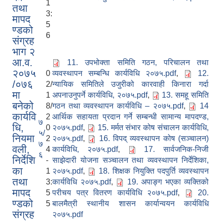
1
तथा
3:
मापद
5
ण्डको
6
संग्रह
भाग २
आ.व.
11. उपभोक्ता समिति गठन, परिचालन तथा
२०७५
0
व्यवस्थापन सम्बन्धि कार्यविधि २०७५.pdf
,
12.
/०७६
2/
न्यायिक समितिले उजुरीको कारवाही किनारा गर्दा
मा
1
अपनाउनुपर्ने कार्यविधि, २०७५.pdf
,
13. समहू समिति
बनेको
8/
गठन तथा व्यवस्थापन कार्यविधि – २०७५.pdf
,
14
कार्यवि
2
आर्थिक सहायता प्रदान गर्ने सम्बन्धी सामान्य मापदण्ड,
७
धि,
0
२०७५.pdf
,
15. मर्मत संभार कोष संचालन कार्यविधि,
५/
नियमा
2
२०७५.pdf
,
16. विपद् व्यवस्थापन कोष (सञ्चालन)
७
वली,
4
कार्यविधि, २०७५.pdf
,
17. सार्वजनिक-निजी
६
निर्देशि
-
साझेदारी योजना सञ्चालन तथा व्यवस्थापन निर्देशिका,
का
1
२०७५.pdf
,
18. शिक्षक नियुक्ति पदपुर्ति व्यवस्थापन
तथा
3:
कार्यविधि २०७५.pdf
,
19. अपाङ्ग भएका व्यक्तिको
मापद
5
परीचय पत्र वितरण कार्यविधि २०७५.pdf
,
20.
ण्डको
5
बालमैत्री स्थानीय शासन कार्यान्वयन कार्यविधि
संग्रह
२०७५.pdf