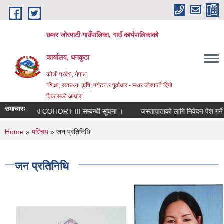
Skip to main content
छथर जोरपाटी गाउँपालिका, गाउँ कार्यपालिकाको
कार्यालय, धनकुटा
कोशी प्रदेश, नेपाल
“शिक्षा, स्वास्थ्य, कृषि, पर्यटन र पूर्वाधार - छथर जोरपाटी दिगो
विकासको आधार”
समाचारः
RIN COHORT III सम्बन्धी सूचना ।
जस्तापाताको लागि निवेदन पेश गर्ने सम्
You are here
Home
»
परिचय
» जन प्रतिनिधि
जन प्रतिनिधि