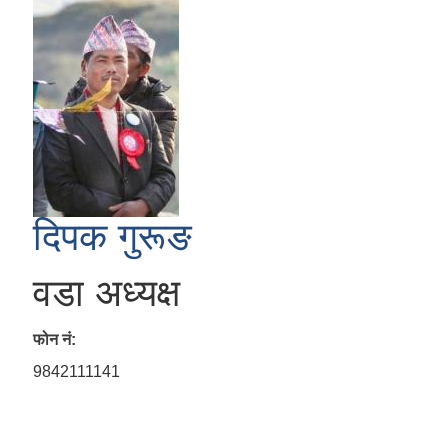
दिपक गुरूङ
वडा अध्यक्ष
फोन नं:
9842111141