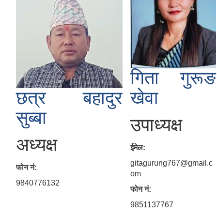
गिता गुरूङ
छत्र बहादुर
खेवा
सुब्बा
उपाध्यक्ष
अध्यक्ष
ईमेल:
gitagurung767@gmail.c
फोन नं:
om
9840776132
फोन नं:
9851137767