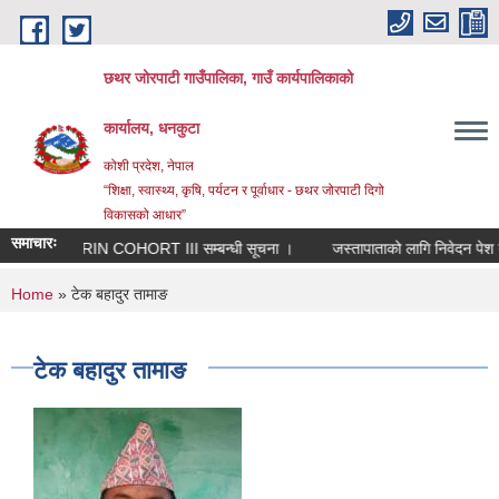
Skip to main content
छथर जोरपाटी गाउँपालिका, गाउँ कार्यपालिकाको
कार्यालय, धनकुटा
कोशी प्रदेश, नेपाल
“शिक्षा, स्वास्थ्य, कृषि, पर्यटन र पूर्वाधार - छथर जोरपाटी दिगो
विकासको आधार”
समाचारः
RIN COHORT III सम्बन्धी सूचना ।
जस्तापाताको लागि निवेदन पेश गर्न
You are here
Home
» टेक बहादुर तामाङ
टेक बहादुर तामाङ