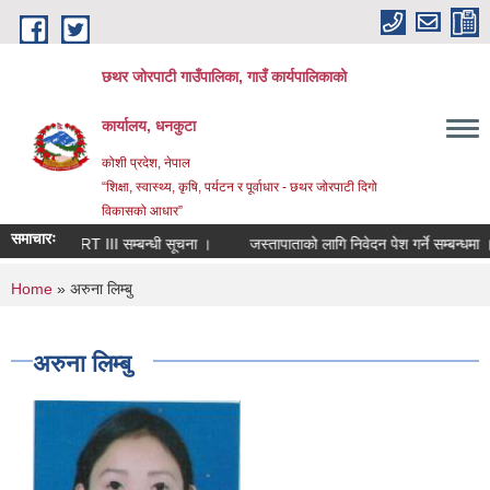
Skip to main content
छथर जोरपाटी गाउँपालिका, गाउँ कार्यपालिकाको
कार्यालय, धनकुटा
कोशी प्रदेश, नेपाल
“शिक्षा, स्वास्थ्य, कृषि, पर्यटन र पूर्वाधार - छथर जोरपाटी दिगो
विकासको आधार”
समाचारः
IN COHORT III सम्बन्धी सूचना ।
जस्तापाताको लागि निवेदन पेश गर्ने सम्बन्धमा ।
You are here
Home
» अरुना लिम्बु
अरुना लिम्बु